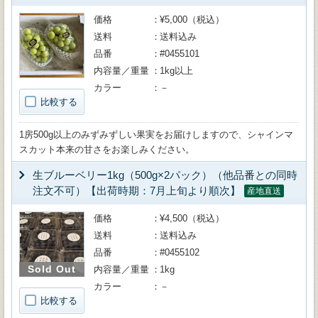
価格
¥5,000（税込）
送料
送料込み
品番
#0455101
内容量／重量
1kg以上
カラー
－
比較する
1房500g以上のみずみずしい果実をお届けしますので、シャインマ
スカット本来の甘さをお楽しみください。
生ブルーベリー1kg（500g×2パック）（他品番との同時
注文不可）【出荷時期：7月上旬より順次】
産地直送
価格
¥4,500（税込）
送料
送料込み
品番
#0455102
Sold Out
内容量／重量
1kg
カラー
－
比較する