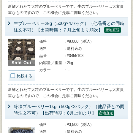
新鮮とれたて大粒のブルーベリーです。生のブルーベリーは大変貴
重なものですので、この機会に是非ご賞味ください。
生ブルーベリー2kg（500g×4パック）（他品番との同時
注文不可）【出荷時期：７月上旬より順次】
産地直送
価格
¥9,000（税込）
送料
送料込み
品番
#0455103
Sold Out
内容量／重量
2kg
カラー
－
比較する
新鮮とれたて大粒のブルーベリーです。生のブルーベリーは大変貴
重なものですので、この機会に是非ご賞味ください。
冷凍ブルーベリー1kg（500g×2パック）（他品番との同
時注文不可）【出荷時期：8月上旬より】
産地直送
価格
¥3,500（税込）
送料
送料込み