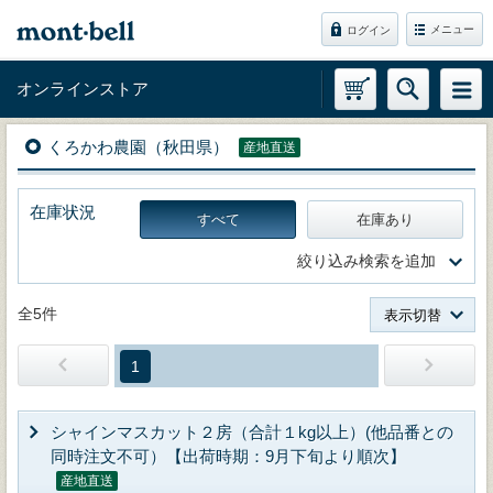
メニュー
ログイン
オンラインストア
くろかわ農園（秋田県）
産地直送
在庫状況
すべて
在庫あり
絞り込み検索を追加
全5件
表示切替
1
シャインマスカット２房（合計１kg以上）(他品番との
同時注文不可）【出荷時期：9月下旬より順次】
産地直送