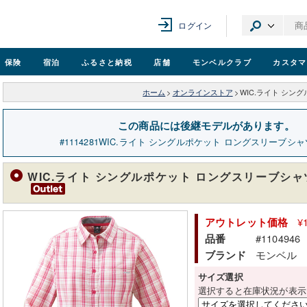
ログイン
保険
宿泊
ふるさと納税
店舗
モンベル
クラブ
カスタマ
ホーム
>
オンラインストア
>
WIC.ライト シング
この商品には後継モデルがあります。
1114281
WIC.ライト シングルポケット ロングスリーブシャツ 
WIC.ライト シングルポケット ロングスリーブシャツ 
¥
アウトレット価格
#1104946
品番
モンベル
ブランド
サイズ選択
選択すると在庫状況が表示