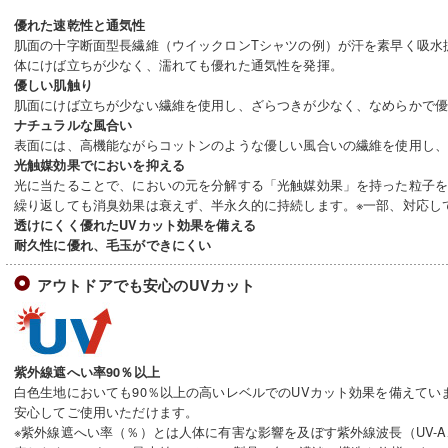
優れた速乾性と通気性
肌面の十字断面型長繊維（ウイックロンTシャツの例）が汗を素早く吸水
体にけば立ちが少なく、濡れても優れた通気性を発揮。
優しい肌触り
肌面にけば立ちが少ない繊維を使用し、ざらつきが少なく、なめらかで
ナチュラルな風合い
表面には、高機能ながらコットンのような優しい風合いの繊維を使用し
光触媒効果でにおいを抑える
光に当たることで、においの元を分解する「光触媒効果」を持った粒子
繰り返しても消臭効果は衰えず、半永久的に持続します。※一部、対応し
透けにくく優れたUVカット効果を備える
耐久性に優れ、毛玉ができにくい
アウトドアでも安心のUVカット
紫外線遮へい率90％以上
白色生地においても90％以上の高いレベルでのUVカット効果を備えてい
安心してご使用いただけます。
※紫外線遮へい率（％）とは人体に有害な影響を及ぼす紫外線波長（UV-A