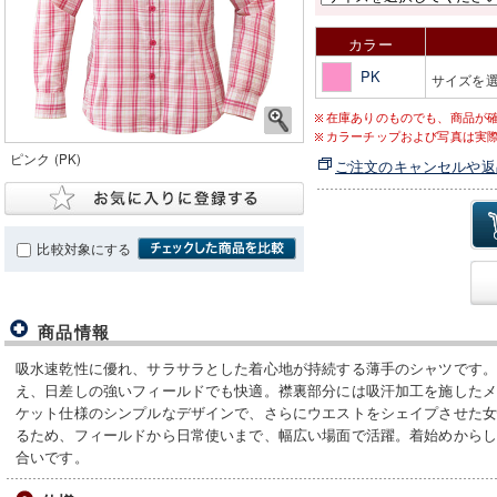
カラー
PK
サイズを
在庫ありのものでも、商品が
カラーチップおよび写真は実
ピンク (PK)
ご注文のキャンセルや返
比較対象にする
商品情報
吸水速乾性に優れ、サラサラとした着心地が持続する薄手のシャツです。
え、日差しの強いフィールドでも快適。襟裏部分には吸汗加工を施した
ケット仕様のシンプルなデザインで、さらにウエストをシェイプさせた
るため、フィールドから日常使いまで、幅広い場面で活躍。着始めから
合いです。