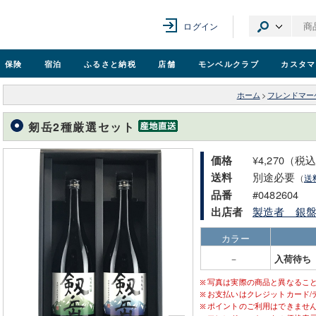
ログイン
保険
宿泊
ふるさと納税
店舗
モンベル
クラブ
カスタマ
ホーム
>
フレンドマー
剱岳2種厳選セット
¥4,270（税
価格
別途必要
送料
（
送
#0482604
品番
製造者 銀
出店者
カラー
－
入荷待ち
写真は実際の商品と異なるこ
お支払いはクレジットカード/
ポイントのご利用はできませ