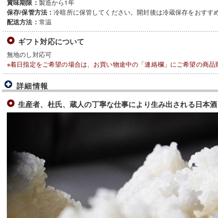
製造から1年
賞味期限：
冷暗所に保管してください。開封後は冷蔵保存をおすす
保存/保管方法：
常温
配送方法：
ギフト対応について
無地のし対応可
※着日指定をご希望の場合は、お買い物途中の「連絡欄」にご希望の商品
詳細情報
生産者、杜氏、蔵人の丁寧な仕事により生み出される日本酒