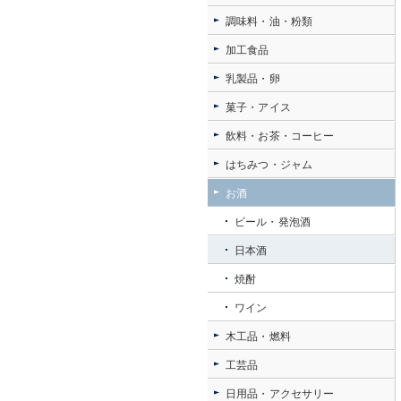
調味料・油・粉類
加工食品
乳製品・卵
菓子・アイス
飲料・お茶・コーヒー
はちみつ・ジャム
お酒
ビール・発泡酒
日本酒
焼酎
ワイン
木工品・燃料
工芸品
日用品・アクセサリー