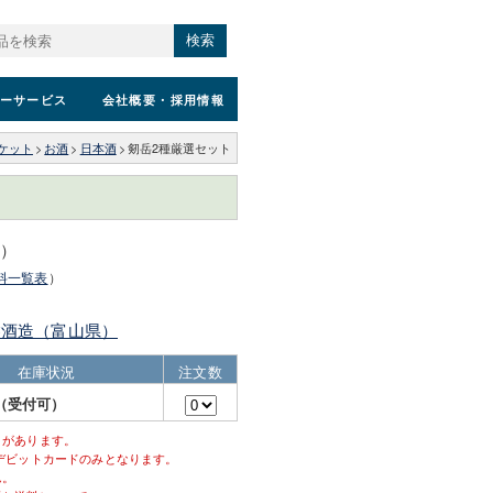
検索
ーサービス
会社概要
・採用情報
ケット
>
お酒
>
日本酒
>
剱岳2種厳選セット
込）
料一覧表
）
盤酒造（富山県）
在庫状況
注文数
（受付可）
とがあります。
デビットカードのみとなります。
ん。