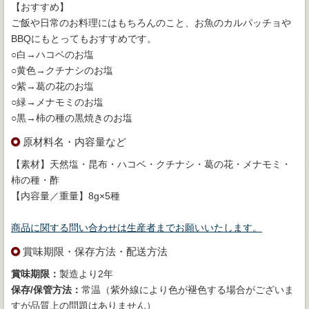
【おすすめ】
ご飯や日常のお料理にはもちろんのこと、お魚のカルパッチョや
BBQにもとってもおすすめです。
○白→ハコベのお塩
○黄色→クチナシのお塩
○紫→葛の花のお塩
○緑→メナモミのお塩
○黒→柿の種の黒焼きのお塩
原材料名・内容量など
【素材】天然塩・昆布・ハコベ・クチナシ・葛の花・メナモミ・
柿の種・酢
【内容量／重量】8g×5種
商品に関する問い合わせは生産者までお願いいたします。
賞味期限・保存方法・配送方法
賞味期限：
製造より2年
保存/保管方法：
常温（紫外線により色が褪色する場合がございま
すが品質上の問題はありません）