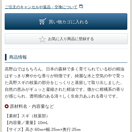
ご注文のキャンセルや返品・交換について
買い物カゴに入れる
★
お気に入り商品に登録する
商品情報
高野山ではもちろん、日本の森林で多く育てられている杉の精油
はすっきり爽やかな香りが特徴です。綺麗な水と空気の中で育っ
た高野スギの枝葉の部分をじっくりと蒸留して取り出しました。
自然の恵みがギュッと凝縮された精油です。微かに柑橘系の香り
が感じられ、透明感のある清々しく生命力あふれる香りです。
原材料名・内容量など
【素材】スギ（枝葉部）
【内容量／重量】10mL
【サイズ】高さ:60㎜×幅:25㎜×奥行:25㎜