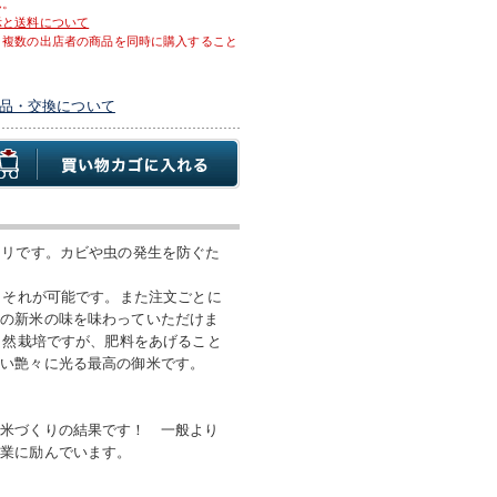
ん。
示と送料について
、複数の出店者の商品を同時に購入すること
品・交換について
カリです。カビや虫の発生を防ぐた
、それが可能です。また注文ごとに
ての新米の味を味わっていただけま
自然栽培ですが、肥料をあげること
ない艶々に光る最高の御米です。
御米づくりの結果です！ 一般より
作業に励んでいます。