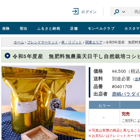
ログイン
保険
宿泊
ふるさと納税
店舗
モンベル
クラブ
カスタマ
ホーム
>
フレンドマーケット
>
米・リゾット
>
関東エリア
>
令和5年度産 無肥料
令和5年度産 無肥料無農薬天日干し自然栽培コシヒ
¥4,500（税
価格
別途必要
送料
（
送
#0401708
品番
鹿嶋パラダイ
出店者
カラー
完売
－
ご好評に
写真は実際の商品と異なるこ
お支払いはクレジットカード/