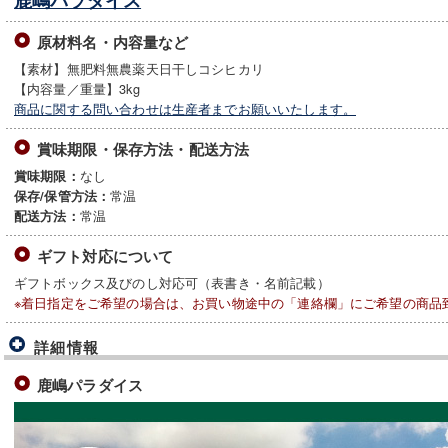
鹿嶋パラダイス
原材料名・内容量など
【素材】無肥料無農薬天日干しコシヒカリ
【内容量／重量】3kg
商品に関する問い合わせは生産者までお願いいたします。
賞味期限・保存方法・配送方法
なし
賞味期限：
常温
保存/保管方法：
常温
配送方法：
ギフト対応について
ギフトボックス及びのし対応可（表書き・名前記載）
※着日指定をご希望の場合は、お買い物途中の「連絡欄」にご希望の商品
詳細情報
鹿嶋パラダイス