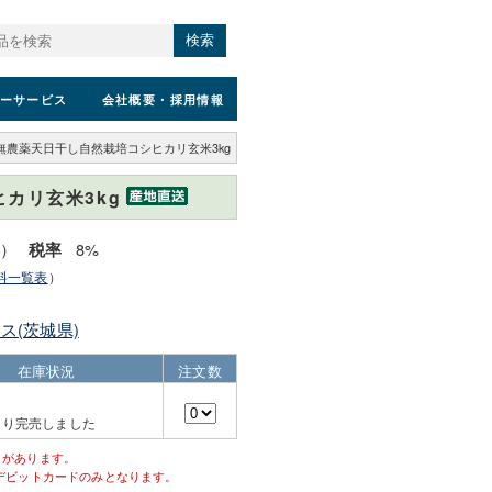
検索
ーサービス
会社概要
・採用情報
無農薬天日干し自然栽培コシヒカリ玄米3kg
カリ玄米3kg
込）
8%
税率
料一覧表
）
ス(茨城県)
在庫状況
注文数
より完売しました
とがあります。
デビットカードのみとなります。