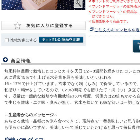
ポイントのご利用はできませ
フレンドマーケットの価格表
フレンドマーケットの商品は
はできません。
店舗受取不可商品です。
ご注文のキャンセルや返
比較対象にする
商品情報
無肥料無農薬で栽培したコシヒカリを天日で2～3週間乾燥させたコシヒ
めに通常15％で仕上げる水分量を最も美味しいといわれる
16～17％で仕上げています。玄米でなく籾（もみ）で保管しているので
籾摺り・精米をしているので、いつの時期でも摺りたて・搗（つ）き立
す。収量は一般的な栽培や有機栽培の50％程度、労働力は20倍もかかる
で生じる雑味・エグ味・臭みが無く、玄米を炊いても嫌な匂いは一切し
～生産者からのメッセージ～
あらゆる栽培・品種のお米を食べてきて、現時点で一番美味しいと思う
も明らかに高いですが、美味しいって感じていただけると思って毎日農