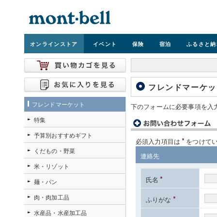
オンライン
ストア
イベント
保険
宿泊
ふるさと納
フレンドマーケッ
フレンドマーケット
下のフォームに必要事項を入
特集
予算別おすすめギフト
*
必須入力項目は
をつけて
くだもの・野菜
連絡先
米・リゾット
*
氏名
麺・パン
肉・肉加工品
*
ふりがな
水産品・水産加工品