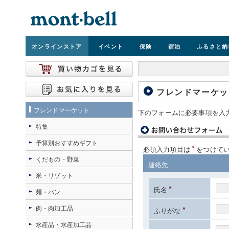
オンライン
ストア
イベント
保険
宿泊
ふるさと納
フレンドマーケッ
フレンドマーケット
下のフォームに必要事項を入
特集
予算別おすすめギフト
*
必須入力項目は
をつけて
くだもの・野菜
連絡先
米・リゾット
*
氏名
麺・パン
肉・肉加工品
*
ふりがな
水産品・水産加工品