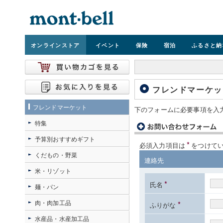
オンライン
ストア
イベント
保険
宿泊
ふるさと納
フレンドマーケッ
フレンドマーケット
下のフォームに必要事項を入
特集
予算別おすすめギフト
*
必須入力項目は
をつけて
くだもの・野菜
連絡先
米・リゾット
*
氏名
麺・パン
肉・肉加工品
*
ふりがな
水産品・水産加工品