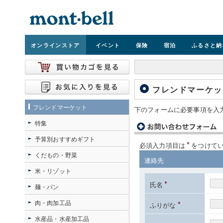
オンライン
ストア
イベント
保険
宿泊
ふるさと納
フレンドマーケッ
フレンドマーケット
下のフォームに必要事項を入
特集
予算別おすすめギフト
*
必須入力項目は
をつけて
くだもの・野菜
連絡先
米・リゾット
*
氏名
麺・パン
肉・肉加工品
*
ふりがな
水産品・水産加工品