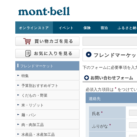
オンライン
ストア
イベント
保険
宿泊
ふるさと納
フレンドマーケッ
フレンドマーケット
下のフォームに必要事項を入
特集
予算別おすすめギフト
*
必須入力項目は
をつけて
くだもの・野菜
連絡先
米・リゾット
*
氏名
麺・パン
肉・肉加工品
*
ふりがな
水産品・水産加工品