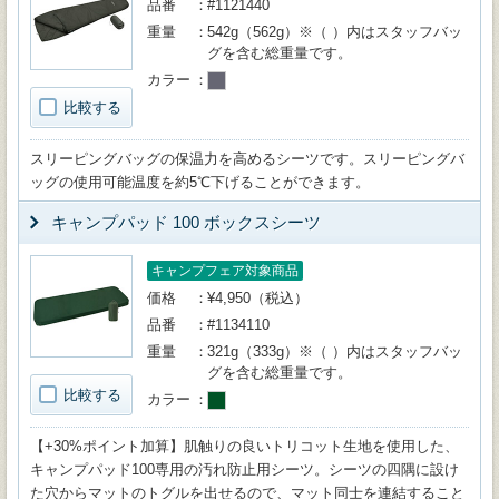
品番
#1121440
重量
542g（562g）※（ ）内はスタッフバッ
グを含む総重量です。
カラー
比較する
スリーピングバッグの保温力を高めるシーツです。スリーピングバ
ッグの使用可能温度を約5℃下げることができます。
キャンプパッド 100 ボックスシーツ
キャンプフェア対象商品
価格
¥4,950（税込）
品番
#1134110
重量
321g（333g）※（ ）内はスタッフバッ
グを含む総重量です。
比較する
カラー
【+30%ポイント加算】肌触りの良いトリコット生地を使用した、
キャンプパッド100専用の汚れ防止用シーツ。シーツの四隅に設け
た穴からマットのトグルを出せるので、マット同士を連結すること