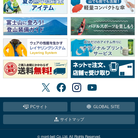
PCサイト
GLOBAL SITE
サイトマップ
© mont-bell Co.,Ltd. All Rights Reserved.