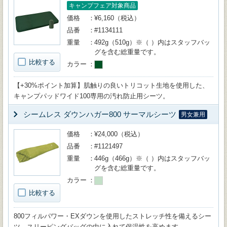
キャンプフェア対象商品
価格
¥6,160（税込）
品番
#1134111
重量
492g（510g）※（ ）内はスタッフバッ
グを含む総重量です。
比較する
カラー
【+30%ポイント加算】肌触りの良いトリコット生地を使用した、
キャンプパッドワイド100専用の汚れ防止用シーツ。
シームレス ダウンハガー800 サーマルシーツ
男女兼用
価格
¥24,000（税込）
品番
#1121497
重量
446g（466g）※（ ）内はスタッフバッ
グを含む総重量です。
カラー
比較する
800フィルパワー・EXダウンを使用したストレッチ性を備えるシー
ツ。スリーピングバッグの中に入れて保温性を高めます。