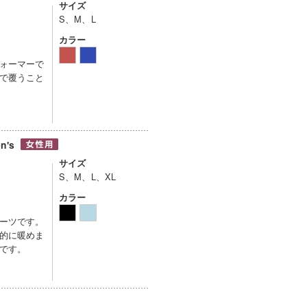
サイズ
S、M、L
カラー
ォーマーで
で覆うこと
n's
サイズ
S、M、L、XL
カラー
ーツです。
的に暖めま
です。