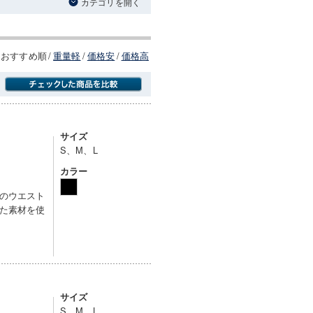
カテゴリを開く
おすすめ順
/
重量軽
/
価格安
/
価格高
商品にのみフォーカスする
サイズ
S、M、L
カラー
のウエスト
た素材を使
サイズ
S、M、L