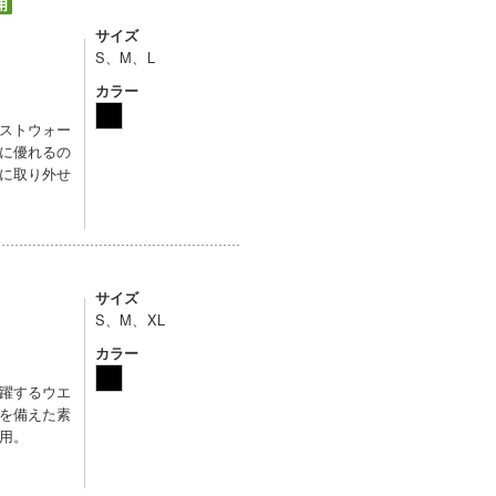
サイズ
S、M、L
カラー
ストウォー
に優れるの
に取り外せ
サイズ
S、M、XL
カラー
躍するウエ
を備えた素
用。