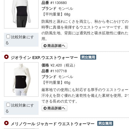
#1130680
品番
モンベル
ブランド
【平均重量】68g
防風性と蒸れにくさを両立し、秋から冬にかけての
時季に真価を発揮するウエストウォーマーです。前
の防風生地、背面には通気性と吸水拡散性に優れた
比較対象にす
用。
る
ジオライン EXP.ウエストウォーマー
¥2,420（税込）
価格
#1107718
品番
モンベル
ブランド
【平均重量】65g
厳寒地での使用にも対応する厚手のウエストウォー
汗冷えを防ぐ優れた速乾性を備えた素材を使用。2
できる長めの丈です。
比較対象にす
る
メリノウール ジャカード ウエストウォーマー