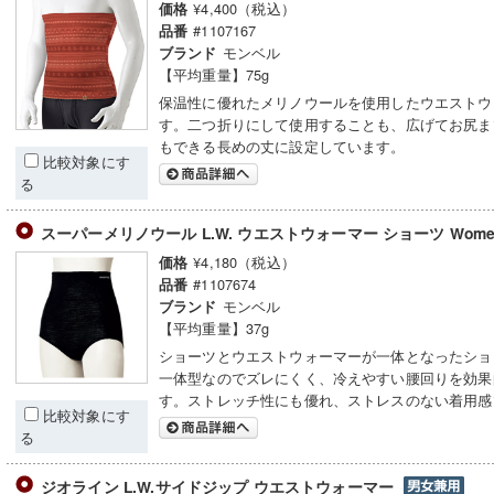
¥4,400（税込）
価格
#1107167
品番
モンベル
ブランド
【平均重量】75g
保温性に優れたメリノウールを使用したウエストウ
す。二つ折りにして使用することも、広げてお尻ま
もできる長めの丈に設定しています。
比較対象にす
る
スーパーメリノウール L.W. ウエストウォーマー ショーツ Wome
¥4,180（税込）
価格
#1107674
品番
モンベル
ブランド
【平均重量】37g
ショーツとウエストウォーマーが一体となったショ
一体型なのでズレにくく、冷えやすい腰回りを効果
す。ストレッチ性にも優れ、ストレスのない着用感
比較対象にす
る
ジオライン L.W.サイドジップ ウエストウォーマー