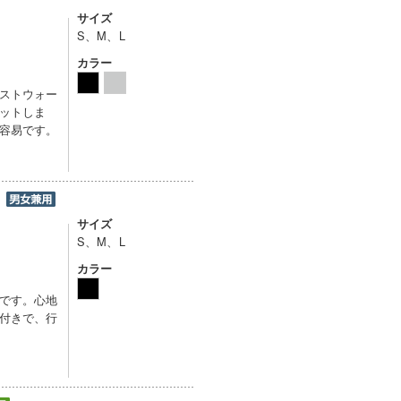
サイズ
S、M、L
カラー
ストウォー
ットしま
容易です。
ー
サイズ
S、M、L
カラー
です。心地
付きで、行