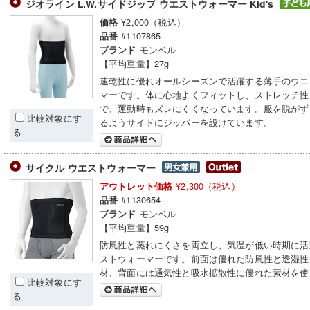
ジオライン L.W.サイドジップ ウエストウォーマー Kid's
¥2,000（税込）
価格
#1107865
品番
モンベル
ブランド
【平均重量】27g
速乾性に優れオールシーズンで活躍する薄手のウエ
マーです。体に心地よくフィットし、ストレッチ性
で、運動時もズレにくくなっています。服を脱がず
比較対象にす
るようサイドにジッパーを設けています。
る
サイクル ウエストウォーマー
¥2,300（税込）
アウトレット価格
#1130654
品番
モンベル
ブランド
【平均重量】59g
防風性と蒸れにくさを両立し、気温が低い時期に活
ストウォーマーです。前面は優れた防風性と透湿性
材、背面には通気性と吸水拡散性に優れた素材を使
比較対象にす
る