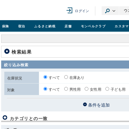
ログイン
保険
宿泊
ふるさと納税
店舗
モンベル
クラブ
カスタマ
検索結果
絞り込み検索
すべて
在庫あり
在庫状況
すべて
男性用
女性用
子ども用
対象
条件を追加
カテゴリとの一致