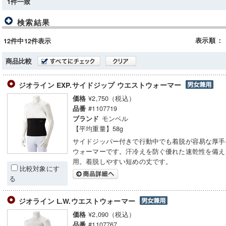
1件一致
検索結果
表示順
：
12件中12件表示
商品比較
ジオライン EXP.サイドジップ ウエストウォーマー
¥2,750（税込）
価格
#1107719
品番
モンベル
ブランド
【平均重量】58g
サイドジッパー付きで行動中でも着脱が容易な厚手
ウォーマーです。汗冷えを防ぐ優れた速乾性を備え
用。着脱しやすい短めの丈です。
比較対象にす
る
ジオライン L.W.ウエストウォーマー
¥2,090（税込）
価格
#1107767
品番