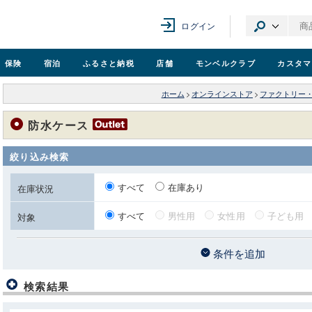
ログイン
保険
宿泊
ふるさと納税
店舗
モンベル
クラブ
カスタマ
ホーム
>
オンラインストア
>
ファクトリー
防水ケース
絞り込み検索
すべて
在庫あり
在庫状況
すべて
男性用
女性用
子ども用
対象
条件を追加
検索結果