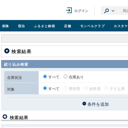
ログイン
保険
宿泊
ふるさと納税
店舗
モンベル
クラブ
カスタマ
検索結果
絞り込み検索
すべて
在庫あり
在庫状況
すべて
男性用
女性用
子ども用
対象
条件を追加
検索結果