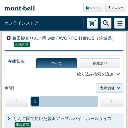
メニュー
ログイン
オンラインストア
藤田観光りんご園 with FAVORITE THINGS（茨城県）
産地直送
在庫状況
すべて
在庫あり
絞り込み検索を追加
全3件
表示切替
1
りんご園で焼いた贅沢アップルパイ ホールサイズ
産地直送