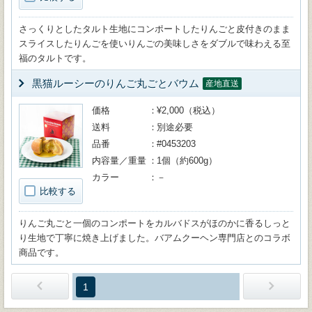
さっくりとしたタルト生地にコンポートしたりんごと皮付きのまま
スライスしたりんごを使いりんごの美味しさをダブルで味わえる至
福のタルトです。
黒猫ルーシーのりんご丸ごとバウム
産地直送
価格
¥2,000（税込）
送料
別途必要
品番
#0453203
内容量／重量
1個（約600g）
カラー
－
比較する
りんご丸ごと一個のコンポートをカルバドスがほのかに香るしっと
り生地で丁寧に焼き上げました。バアムクーヘン専門店とのコラボ
商品です。
1