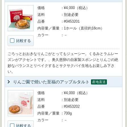
価格
¥4,000（税込）
送料
別途必要
品番
#0453201
内容量／重量
1ホール（直径約18cm）
カラー
－
比較する
ごろっとおおきなりんごがとってもジューシー。くるみとラムレー
ズンがアクセントです。、奥久慈卵の自家製スポンジとりんごの絶
妙なバランスとリベイクするとサクサクパイ生地もお楽しみ下さ
い。
りんご園で焼いた至福のアップルタルト
産地直送
価格
¥4,000（税込）
送料
別途必要
品番
#0453202
内容量／重量
700g
カラー
－
比較する