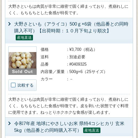
大野さといもは肉質が非常に緻密で固く締まっており、煮崩れしに
くく、もちもちとした食感が特長です。
大野さといも（アライコ）500ｇ×6袋（他品番との同時
購入不可）【出荷時期：１０月下旬より順次】
産地直送
価格
¥3,700（税込）
送料
別途必要
品番
#0409325
Sold Out
内容量／重量
500g×6（2Sサイズ）
カラー
－
比較する
大野さといもは肉質が非常に緻密で固く締まっており、煮崩れしに
くく、もちもちとした食感が特徴です。皮を剥いた状態ですぐ料理
に使用できます。ねっとりホクホクな食感が楽しめます。
令和7年産 地球にやさしいお米 県特4コシヒカリ 玄米
5kg（他品番との同時購入不可）
産地直送