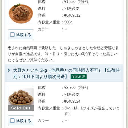
価格
¥1,850（税込）
送料
別途必要
品番
#0409312
内容量／重量
500g
カラー
－
比較する
恵まれた自然環境で栽培した、しゃきしゃきとした食感と芳醇な香
りが自慢の逸品です。味・香り・歯ごたえの3拍子そろった黒まい
たけをぜひご賞味ください。
大野さといも 3kg（他品番との同時購入不可）【出荷時
期：10月下旬より順次発送】
産地直送
価格
¥2,700（税込）
送料
別途必要
品番
#0409324
Sold Out
内容量／重量
3kg（M、Lサイズが混合していま
す）
カラー
－
比較する