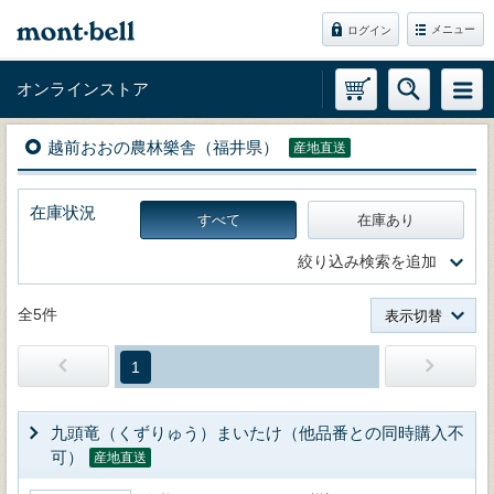
メニュー
ログイン
オンラインストア
越前おおの農林樂舎（福井県）
産地直送
在庫状況
すべて
在庫あり
絞り込み検索を追加
全5件
表示切替
1
九頭竜（くずりゅう）まいたけ（他品番との同時購入不
可）
産地直送