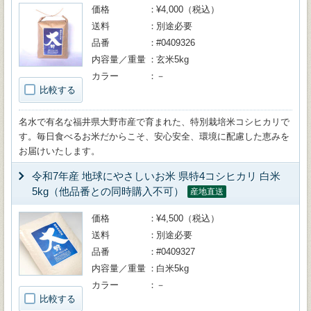
価格
¥4,000（税込）
送料
別途必要
品番
#0409326
内容量／重量
玄米5kg
カラー
－
比較する
名水で有名な福井県大野市産で育まれた、特別栽培米コシヒカリで
す。毎日食べるお米だからこそ、安心安全、環境に配慮した恵みを
お届けいたします。
令和7年産 地球にやさしいお米 県特4コシヒカリ 白米
5kg（他品番との同時購入不可）
産地直送
価格
¥4,500（税込）
送料
別途必要
品番
#0409327
内容量／重量
白米5kg
カラー
－
比較する