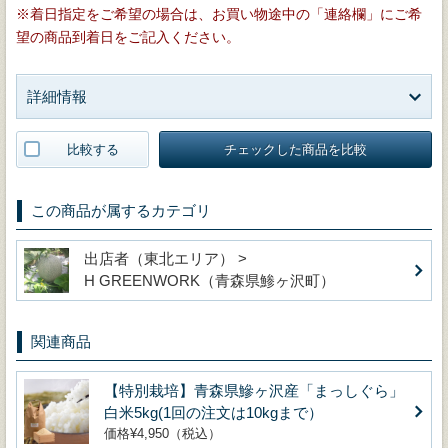
※着日指定をご希望の場合は、お買い物途中の「連絡欄」にご希
望の商品到着日をご記入ください。
詳細情報
比較する
チェックした商品を比較
この商品が属するカテゴリ
出店者（東北エリア） >
H GREENWORK（青森県鯵ヶ沢町）
関連商品
【特別栽培】青森県鰺ヶ沢産「まっしぐら」
白米5kg(1回の注文は10kgまで）
価格¥4,950（税込）