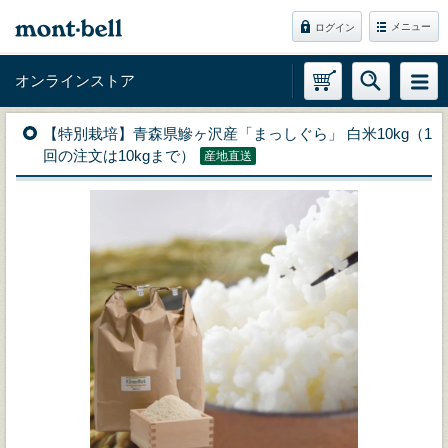
メニュー
ログイン
オンラインストア
【特別栽培】青森県鰺ヶ沢産「まっしぐら」 白米10kg（1
回の注文は10kgまで）
産地直送