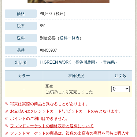
価格
¥9,800（税込）
税率
8%
送料
別途必要（
送料一覧表
）
品番
#0455907
H.GREEN WORK（長谷川農園）（青森県）
出店者
カラー
在庫状況
注文数
完売
－
ご好評により完売しました
※
写真は実際の商品と異なることがあります。
※
お支払いはクレジットカード/デビットカードのみとなります。
※
ポイントのご利用はできません。
※
フレンドマーケットの価格表示と送料について
※
フレンドマーケットの商品は、複数の出店者の商品を同時に購入す