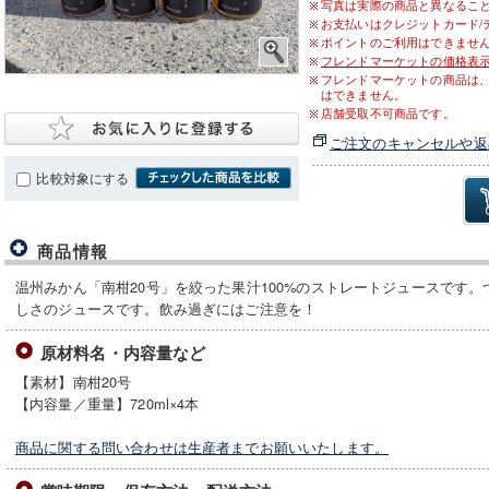
写真は実際の商品と異なるこ
お支払いはクレジットカード/
ポイントのご利用はできませ
フレンドマーケットの価格表
フレンドマーケットの商品は
はできません。
店舗受取不可商品です。
ご注文のキャンセルや返
比較対象にする
商品情報
温州みかん「南柑20号」を絞った果汁100%のストレートジュースです
しさのジュースです。飲み過ぎにはご注意を！
原材料名・内容量など
【素材】南柑20号
【内容量／重量】720ml×4本
商品に関する問い合わせは生産者までお願いいたします。