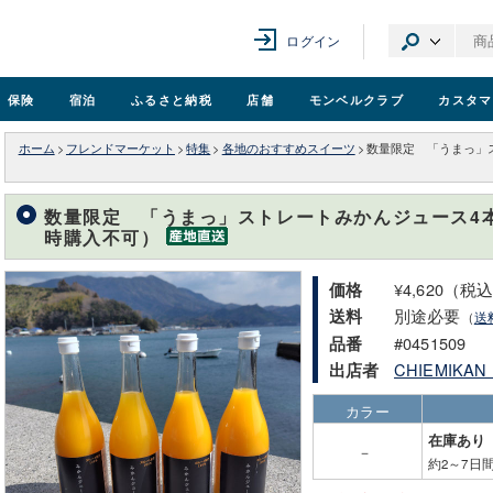
ログイン
保険
宿泊
ふるさと納税
店舗
モンベル
クラブ
カスタマ
ホーム
>
フレンドマーケット
>
特集
>
各地のおすすめスイーツ
>
数量限定 「うまっ」
数量限定 「うまっ」ストレートみかんジュース4
時購入不可）
¥4,620（税
価格
別途必要
送料
（
送
#0451509
品番
CHIEMIK
出店者
カラー
在庫あり
－
約2～7日