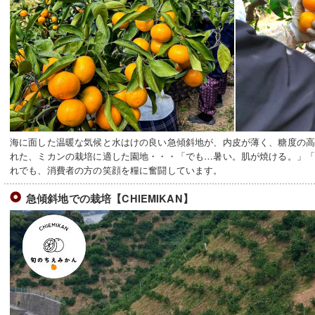
海に面した温暖な気候と水はけの良い急傾斜地が、内皮が薄く、糖度の
れた、ミカンの栽培に適した園地・・・「でも…暑い。肌が焼ける。」
れでも、消費者の方の笑顔を糧に奮闘しています。
急傾斜地での栽培【CHIEMIKAN】