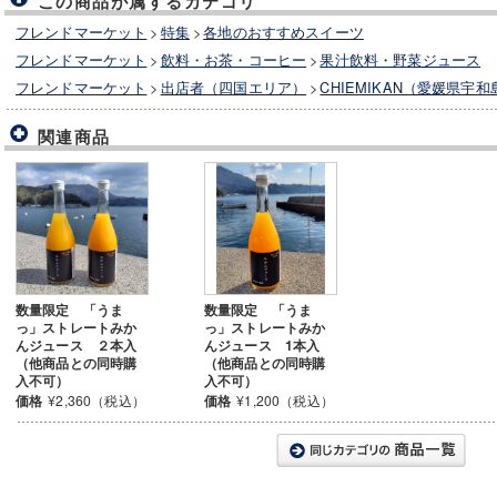
この商品が属するカテゴリ
フレンドマーケット
>
特集
>
各地のおすすめスイーツ
フレンドマーケット
>
飲料・お茶・コーヒー
>
果汁飲料・野菜ジュース
フレンドマーケット
>
出店者（四国エリア）
>
CHIEMIKAN（愛媛県宇
関連商品
数量限定 「うま
数量限定 「うま
っ」ストレートみか
っ」ストレートみか
んジュース ２本入
んジュース 1本入
（他商品との同時購
（他商品との同時購
入不可）
入不可）
価格
¥2,360（税込）
価格
¥1,200（税込）