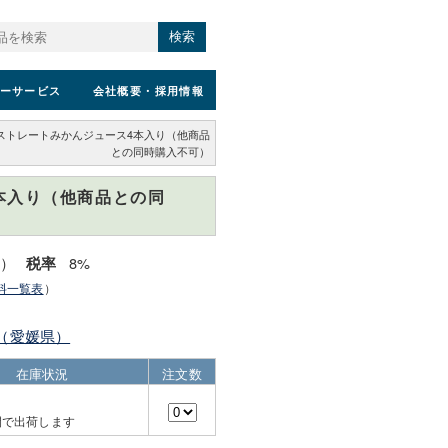
検索
ーサービス
会社概要
・採用情報
ストレートみかんジュース4本入り（他商品
との同時購入不可）
本入り（他商品との同
込）
8%
税率
料一覧表
）
AN（愛媛県）
在庫状況
注文数
間で出荷します