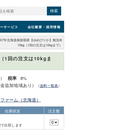
検索
ーサービス
会社概要
・採用情報
和7年北海道南留萌産【ゆめぴりか】無洗米
10kg（1回の注文は10kgまで）
（1回の注文は10kgま
込）
8%
税率
料金追加地域あり）
（
送料一覧表
）
うファーム（北海道）
在庫状況
注文数
間で出荷します