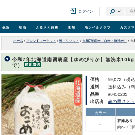
ログイン
保険
宿泊
ふるさと納税
店舗
モンベル
クラブ
カスタマ
ホーム
>
フレンドマーケット
>
米・リゾット
>
令和7年産米（白米・無洗米）
>
令
令和7年北海道南留萌産【ゆめぴりか】無洗米10kg
で）
¥9,072（税
価格
送料込み（
送料
#0450203
品番
萌の里さと
出店者
カラー
在庫あり
－
約2～7日