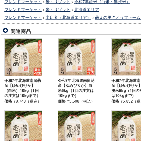
フレンドマーケット
>
米・リゾット
>
令和7年産米（白米・無洗米）
フレンドマーケット
>
米・リゾット
>
北海道エリア
フレンドマーケット
>
出店者（北海道エリア）
>
萌えの里さとうファーム
関連商品
令和7年北海道南留萌
令和7年北海道南留萌
令和7年北海道南
産【ゆめぴりか】
産【ゆめぴりか】白
産【ゆめぴりか
（白米）10kg（1回
米5kg（1回の注文は
洗米5kg（1回の
の注文は10kgまで）
10kgまで）
は10kgまで）
価格
¥8,748（税込）
価格
¥5,508（税込）
価格
¥5,832（