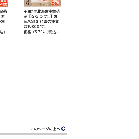
留萌
令和7年北海道南留萌
】無
産【ななつぼし】無
の注
洗米5kg（1回の注文
は10kgまで）
税込）
価格
¥5,724（税込）