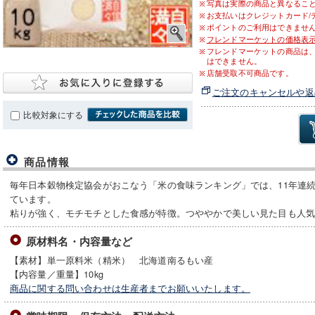
写真は実際の商品と異なるこ
お支払いはクレジットカード/
ポイントのご利用はできませ
フレンドマーケットの価格表
フレンドマーケットの商品は
はできません。
店舗受取不可商品です。
ご注文のキャンセルや返
比較対象にする
商品情報
毎年日本穀物検定協会がおこなう「米の食味ランキング」では、11年連
ています。
粘りが強く、モチモチとした食感が特徴。つややかで美しい見た目も人
原材料名・内容量など
【素材】単一原料米（精米） 北海道南るもい産
【内容量／重量】10kg
商品に関する問い合わせは生産者までお願いいたします。