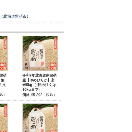
（北海道留萌市）
留萌
令和7年北海道南留萌
】無
産【ゆめぴりか】玄
注文
米5kg（1回の注文は
10kgまで）
税込）
価格
¥5,292（税込）