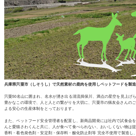
兵庫県宍粟市（しそうし）で天然素材の鹿肉を使用しペットフードを製
宍粟50名⼭に囲まれ、名⽔が湧き出る清流揖保川、満点の星空を⾒上げ
豊かなこの環境で、⼈と⼈との繋がりを⼤切に、宍粟市の猟友会さんの
よる安⼼の⽣産体制をとっております。
また、ペットフード安全管理者を配置し、新商品開発には社内で試⾷会
んと愛猫さわくんと共に、⼈が⾷べて⾷べられない、おいしくない物は
香料・着色発色剤・安定剤・保存料・酸化防止剤等 完全不使用で製造し