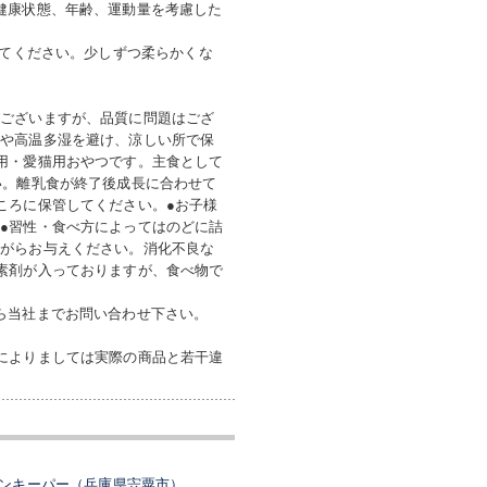
健康状態、年齢、運動量を考慮した
みてください。少しずつ柔らかくな
がございますが、品質に問題はござ
光や高温多湿を避け、涼しい所で保
用・愛猫用おやつです。主食として
い。離乳食が終了後成長に合わせて
ころに保管してください。●お子様
●習性・食べ方によってはのどに詰
ながらお与えください。消化不良な
素剤が入っておりますが、食べ物で
ら当社までお問い合わせ下さい。
によりましては実際の商品と若干違
ンキーパー（兵庫県宍粟市）