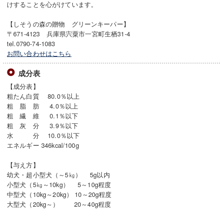
けすることを⼼がけています。
【しそうの森の贈物 グリーンキーパー】
〒671-4123 兵庫県宍粟市一宮町生栖31-4
tel.0790-74-1083
お問い合わせはこちら
成分表
【成分表】
粗たん白質 80.0％以上
粗 脂 肪 4.0％以上
粗 繊 維 0.1％以下
粗 灰 分 3.9％以下
水 分 10.0％以下
エネルギー 346kcal/100g
【与え方】
幼犬・超小型犬（～5㎏） 5g以内
小型犬（5㎏～10kg） 5～10g程度
中型犬（10kg～20kg） 10～20g程度
大型犬（20kg～） 20～40g程度