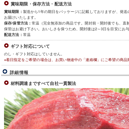
賞味期限・保存方法・配送方法
製造から1年の期日をパッケージに記載しておりますが、発送
賞味期限：
お届けいたします。
常温（完全無添加の商品です。開封前・開封後でも、直
保存/保管方法：
保管はお避け下さい。おいしさを保つため、開封後は2～3日を目安にお
常温
配送方法：
ギフト対応について
のし・ギフト対応はしていません。
※着日指定をご希望の場合は、お買い物途中の「連絡欄」にご希望の商品
詳細情報
材料調達まですべて自社一貫製法