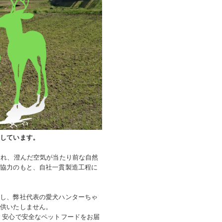
造しています。
られ、澄んだ空気が当たり前な⾃然
ご協⼒のもと、⾃社⼀貫製造⼯程に
をし、弊社代表の愛犬ハンターちゃ
提供いたしません。
、安⼼で安全なペットフードをお届