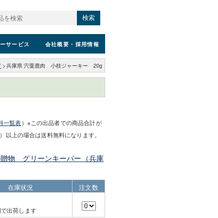
検索
ーサービス
会社概要
・採用情報
ド
>
兵庫県 宍粟鹿肉 小枝ジャーキー 20g
）
料一覧表
）※この出品者での商品合計が
）以上の場合は送料無料になります。
の贈物 グリーンキーパー（兵庫
在庫状況
注文数
間で出荷します