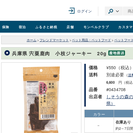
ログイン
保険
宿泊
ふるさと納税
店舗
モンベル
クラブ
カスタマ
ホーム
>
フレンドマーケット
>
ペット用品・ペットフード
>
ペットフー
兵庫県 宍粟鹿肉 小枝ジャーキー 20g
¥550（税込
価格
別途必要
送料
（
送
6,600
円（税込
#0434708
品番
しそうの森
出店者
県）
カラー
在庫あり
－
約2～7日