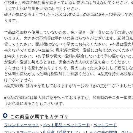
生後6ヵ月未満の離乳食が始まっていない愛犬には与えないでください。
うえで上記給与量を目安にお与えください。
硬さが気になるようでしたら水又は60℃以上のお湯に5分～10分浸して
ります。
本品は添加物を使用していないため、色・硬さ・形・臭いに若干の違い
いません。大きさの不均等は手作りの為ばらつきがございます。直射日
管してください。開封後はなるべく早めにお与えください。●本品は愛犬
与えないでください●生後6ヶ月未満の愛犬・愛猫には与えないでくださ
お与えください。●お子様や愛犬・愛猫の誤食しないよう手の届かないと
が愛犬・愛猫に与えるときは、安全の為大人の方が立ち会ってください。
まらせたりする恐れがありますので、愛犬にあった大きさにして観察し
ど体調の変化があった時は獣医師にご相談ください。●品質保持の為脱酸
はございません。
※品質管理には万全を期しておりますが万一お気づきの点がございました
■商品の撮影には最大限注意を払っておりますが、閲覧時のモニター環境
うお色味に映ることもございます。
この商品が属するカテゴリ
フレンドマーケット
>
ペット用品・ペットフード
>
ペットフード
フレンドマーケット
>
出店者（近畿エリア）
>
しそうの森の贈物 グリー