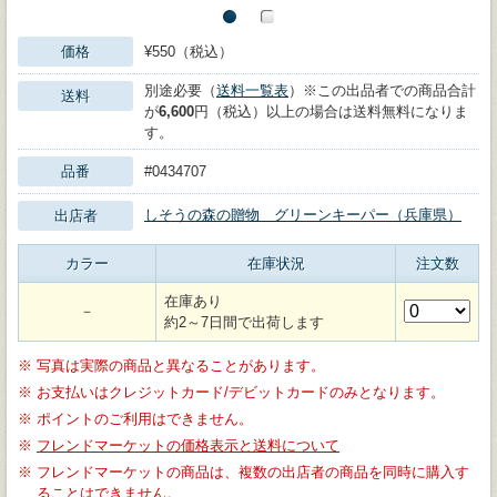
価格
¥550（税込）
別途必要（
送料一覧表
）※この出品者での商品合計
送料
が
6,600
円（税込）以上の場合は送料無料になりま
す。
品番
#0434707
しそうの森の贈物 グリーンキーパー（兵庫県）
出店者
カラー
在庫状況
注文数
在庫あり
－
約2～7日間で出荷します
※
写真は実際の商品と異なることがあります。
※
お支払いはクレジットカード/デビットカードのみとなります。
※
ポイントのご利用はできません。
※
フレンドマーケットの価格表示と送料について
※
フレンドマーケットの商品は、複数の出店者の商品を同時に購入す
ることはできません。