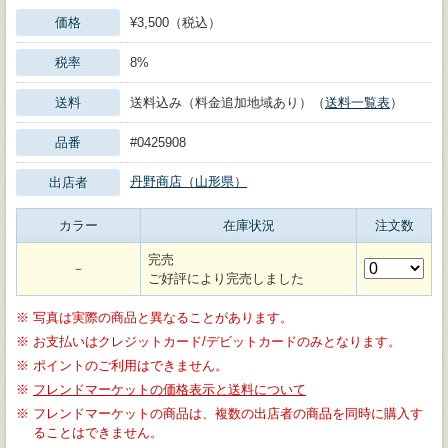
価格
¥3,500（税込）
税率
8%
送料
送料込み（料金追加地域あり）（
送料一覧表
）
品番
#0425908
丹野商店（山形県）
出店者
カラー
在庫状況
注文数
完売
－
ご好評により完売しました
※
写真は実際の商品と異なることがあります。
※
お支払いはクレジットカード/デビットカードのみとなります。
※
ポイントのご利用はできません。
※
フレンドマーケットの価格表示と送料について
※
フレンドマーケットの商品は、複数の出店者の商品を同時に購入す
ることはできません。