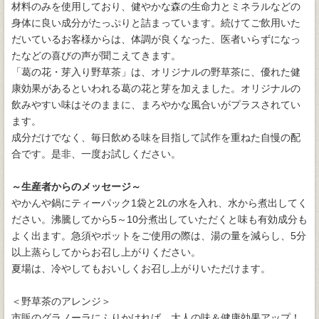
材料のみを使用しており、健やかな森の生命力とミネラルなどの
身体に良い成分がたっぷりと詰まっています。続けてご飲用いた
だいているお客様からは、体調が良くなった、医者いらずになっ
たなどの喜びの声が聞こえてきます。
「葛の花・芽入り野草茶」は、オリジナルの野草茶に、優れた健
康効果があるといわれる葛の花と芽を加えました。オリジナルの
飲みやすい味はそのままに、まろやかな風合いがプラスされてい
ます。
成分だけでなく、毎日飲める味を目指して試作を重ねた自慢の配
合です。是非、一度お試しください。
～生産者からのメッセージ～
やかんや鍋にティーパック1袋と2Lの水を入れ、水から煮出してく
ださい。沸騰してから5～10分煮出していただくと味も有効成分も
よく出ます。急須やポットをご使用の際は、湯の量を減らし、5分
以上蒸らしてからお召し上がりください。
夏場は、冷やしてもおいしくお召し上がりいただけます。
＜野草茶のアレンジ＞
市販のグラノーラにふりかければ、大人の味＆健康効果アップ！