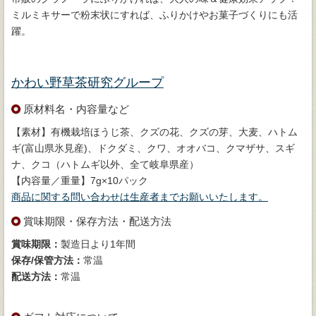
ミルミキサーで粉末状にすれば、ふりかけやお菓子づくりにも活
躍。
かわい野草茶研究グループ
原材料名・内容量など
【素材】有機栽培ほうじ茶、クズの花、クズの芽、大麦、ハトム
ギ(富山県氷見産)、ドクダミ、クワ、オオバコ、クマザサ、スギ
ナ、クコ（ハトムギ以外、全て岐阜県産）
【内容量／重量】7g×10パック
商品に関する問い合わせは生産者までお願いいたします。
賞味期限・保存方法・配送方法
賞味期限：
製造日より1年間
保存/保管方法：
常温
配送方法：
常温