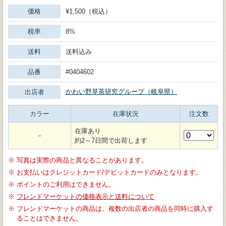
価格
¥1,500（税込）
税率
8%
送料
送料込み
品番
#0404602
かわい野草茶研究グループ（岐阜県）
出店者
カラー
在庫状況
注文数
在庫あり
－
約2～7日間で出荷します
※
写真は実際の商品と異なることがあります。
※
お支払いはクレジットカード/デビットカードのみとなります。
※
ポイントのご利用はできません。
※
フレンドマーケットの価格表示と送料について
※
フレンドマーケットの商品は、複数の出店者の商品を同時に購入す
ることはできません。