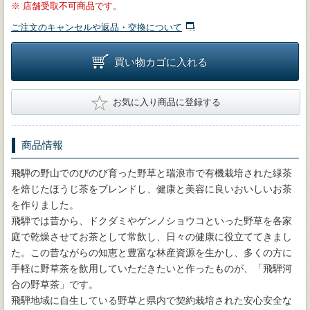
※
店舗受取不可商品です。
ご注文のキャンセルや返品・交換について
買い物カゴに入れる
★
お気に入り商品に登録する
商品情報
飛騨の野山でのびのび育った野草と瑞浪市で有機栽培された緑茶
を焙じたほうじ茶をブレンドし、健康と美容に良いおいしいお茶
を作りました。
飛騨では昔から、ドクダミやゲンノショウコといった野草を各家
庭で乾燥させてお茶として常飲し、日々の健康に役立ててきまし
た。この昔ながらの知恵と豊富な林産資源を生かし、多くの方に
手軽に野草茶を飲用していただきたいと作ったものが、「飛騨河
合の野草茶」です。
飛騨地域に自生している野草と県内で契約栽培された安心安全な