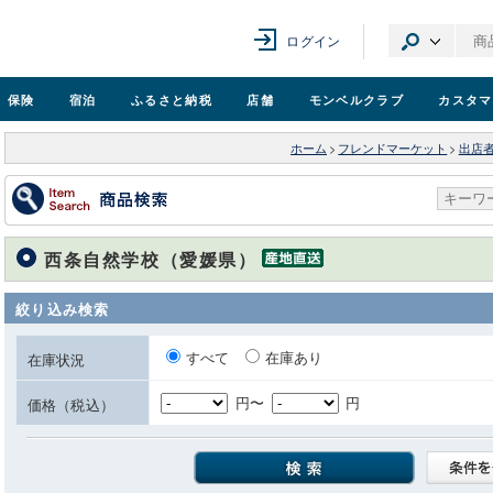
ログイン
保険
宿泊
ふるさと納税
店舗
モンベル
クラブ
カスタマ
ホーム
>
フレンドマーケット
>
出店
西条自然学校（愛媛県）
絞り込み検索
すべて
在庫あり
在庫状況
円〜
円
価格（税込）