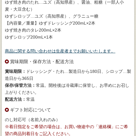
ゆず焼き肉のたれ…ユズ（高知県産）、醤油、粗糖（一部人小
麦・大豆含む）
ゆずシロップ…ユズ（高知県産）、グラニュー糖
【内容量／重量】ゆずドレッシング200mL×2本
ゆず焼き肉のタレ200mL×2本
ゆずシロップ200mL×1本
商品に関する問い合わせは生産者までお願いいたします。
賞味期限・保存方法・配送方法
賞味期限：
ドレッシング・たれ…製造日から180日、シロップ…製
造日から365日
保存/保管方法：
常温。開栓後は冷蔵庫に保管し、お早めにお召し
上がりください。
配送方法：
常温
ギフト対応について
のし対応可（名前入れのみ）
※着日指定をご希望の場合は、お買い物途中の「連絡欄」にご希
望の商品到着日をご記入ください。