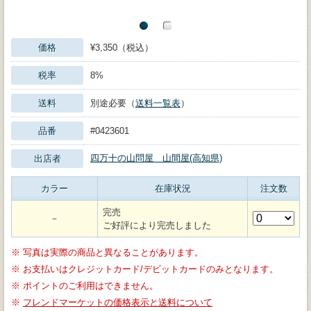
価格
¥3,350（税込）
税率
8%
送料
別途必要（
送料一覧表
）
品番
#0423601
四万十の山問屋 山間屋(高知県)
出店者
カラー
在庫状況
注文数
完売
－
ご好評により完売しました
※
写真は実際の商品と異なることがあります。
※
お支払いはクレジットカード/デビットカードのみとなります。
※
ポイントのご利用はできません。
※
フレンドマーケットの価格表示と送料について