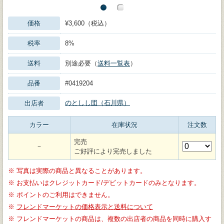
価格
¥3,600（税込）
税率
8%
送料
別途必要（
送料一覧表
）
品番
#0419204
のとしし団（石川県）
出店者
カラー
在庫状況
注文数
完売
－
ご好評により完売しました
※
写真は実際の商品と異なることがあります。
※
お支払いはクレジットカード/デビットカードのみとなります。
※
ポイントのご利用はできません。
※
フレンドマーケットの価格表示と送料について
※
フレンドマーケットの商品は、複数の出店者の商品を同時に購入す