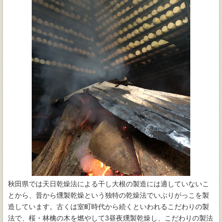
秋田県では天日乾燥法による干し大根の製造には適していないこ
とから、昔から燻製乾燥という独特の乾燥法でいぶりがっこを製
造しています。古くは室町時代から続くといわれるこだわりの製
法で、桜・林檎の木を燃やして3昼夜燻製乾燥し、こだわりの製法