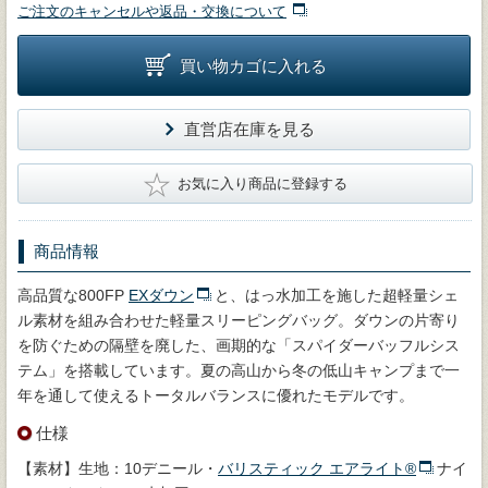
ご注文のキャンセルや返品・交換について
買い物カゴに入れる
直営店在庫を見る
★
お気に入り商品に登録する
商品情報
高品質な800FP
EXダウン
と、はっ水加工を施した超軽量シェ
ル素材を組み合わせた軽量スリーピングバッグ。ダウンの片寄り
を防ぐための隔壁を廃した、画期的な「スパイダーバッフルシス
テム」を搭載しています。夏の高山から冬の低山キャンプまで一
年を通して使えるトータルバランスに優れたモデルです。
仕様
【素材】生地：10デニール・
バリスティック エアライト®
ナイ