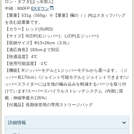
ロン・タフタ[はっ水加工]
中綿：800FP
EXダウン
【重量】531g（555g）※【重量】欄の（ ）内はスタッフバッグ
を含む総重量です。
【カラー】レッド(SURD)
【サイズ】R/ZIP(右ジッパー)、L/ZIP(左ジッパー)
【収納サイズ】Φ13×26cm（3.0L）
【適応身長】183cmまで対応
【快適温度】 4℃
【使用可能温度】 -1℃
【機能】RジッパーモデルとLジッパーモデルから選べます。（ジ
ッパー長170cm）/ジョイント可能モデルとジョイントできます/ジ
ッパースライダーには生地の噛み込みを軽減するパーツを取り付
けています/スーパースパイラルストレッチシステム（内側に搭
載：伸縮率最大135%）
【付属品】長期保管用の専用ストリージバッグ
詳細情報