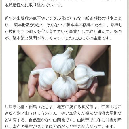
地域活性化に取り組んでいます。
近年の出版数の低下やデジタル化にともなう紙資料数の減少によ
り、 製本冊数が減少。そんな中、製本業の存続のために、熟練し
た技術をもつ職人を守り育てていく事業として取り組んでいるの
が、製本業と繁閑がうまくマッチしたにんにくの生産です。
兵庫県北部・但馬（たじま）地方に属する養父市は、中国山地に
連なる氷ノ山（ひょうのせん）やアユ釣りが盛んな清流大屋川な
どを有する、自然豊かな中山間地です。山間部では冬には雪が降
り、満点の星空が見えるほどの澄んだ空気が広がっています。