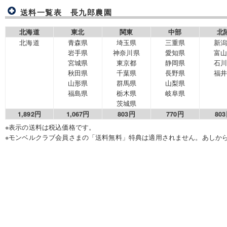
送料一覧表 長九郎農園
北海道
東北
関東
中部
北
北海道
青森県
埼玉県
三重県
新
岩手県
神奈川県
愛知県
富
宮城県
東京都
静岡県
石
秋田県
千葉県
長野県
福
山形県
群馬県
山梨県
福島県
栃木県
岐阜県
茨城県
1,892円
1,067円
803円
770円
80
※表示の送料は税込価格です。
※モンベルクラブ会員さまの「送料無料」特典は適用されません。あしか