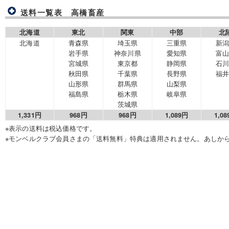
送料一覧表 高橋畜産
北海道
東北
関東
中部
北
北海道
青森県
埼玉県
三重県
新
岩手県
神奈川県
愛知県
富
宮城県
東京都
静岡県
石
秋田県
千葉県
長野県
福
山形県
群馬県
山梨県
福島県
栃木県
岐阜県
茨城県
1,331円
968円
968円
1,089円
1,0
※表示の送料は税込価格です。
※モンベルクラブ会員さまの「送料無料」特典は適用されません。あしか