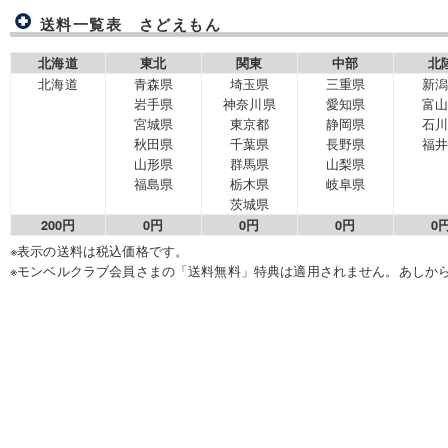
送料一覧表 さどえもん
北海道
東北
関東
中部
北
北海道
青森県
埼玉県
三重県
新
岩手県
神奈川県
愛知県
富
宮城県
東京都
静岡県
石
秋田県
千葉県
長野県
福
山形県
群馬県
山梨県
福島県
栃木県
岐阜県
茨城県
200円
0円
0円
0円
0
※表示の送料は税込価格です。
※モンベルクラブ会員さまの「送料無料」特典は適用されません。あしか