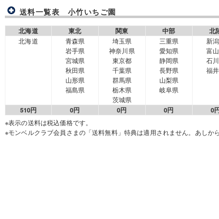
送料一覧表 小竹いちご園
北海道
東北
関東
中部
北
北海道
青森県
埼玉県
三重県
新
岩手県
神奈川県
愛知県
富
宮城県
東京都
静岡県
石
秋田県
千葉県
長野県
福
山形県
群馬県
山梨県
福島県
栃木県
岐阜県
茨城県
510円
0円
0円
0円
0
※表示の送料は税込価格です。
※モンベルクラブ会員さまの「送料無料」特典は適用されません。あしか