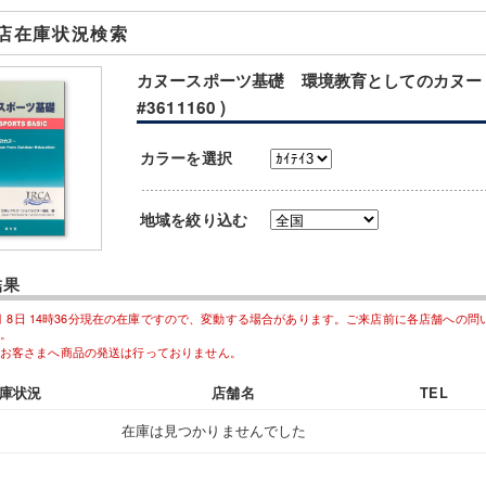
店在庫状況検索
カヌースポーツ基礎 環境教育としてのカヌー (
#3611160 )
カラーを選択
地域を絞り込む
結果
08月 8日 14時36分現在の在庫ですので、変動する場合があります。ご来店前に各店舗への
。
お客さまへ商品の発送は行っておりません。
庫状況
店舗名
TEL
在庫は見つかりませんでした