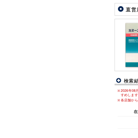
直営
検索
2026年
すめします
各店舗から
在