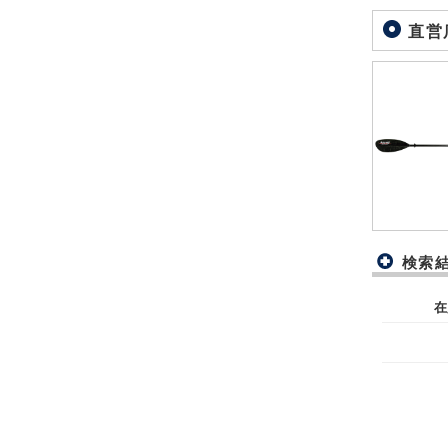
直営
検索
在