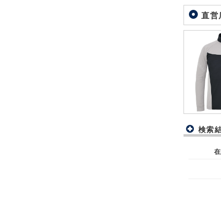
直営
検索
在