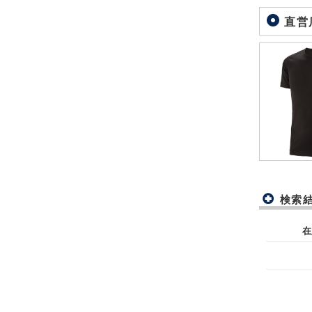
直営
検索
在