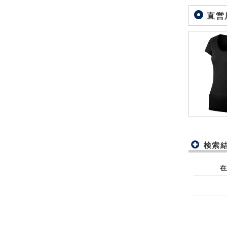
直営
検索
在