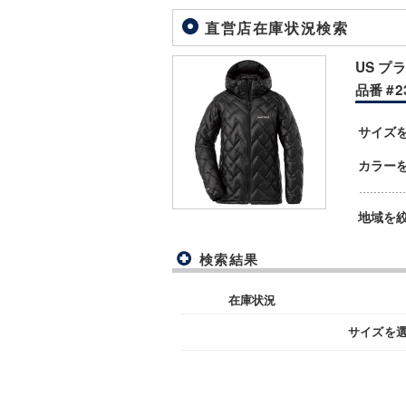
直営店在庫状況検索
US プ
品番 #23
サイズ
カラー
地域を
検索結果
在庫状況
サイズを