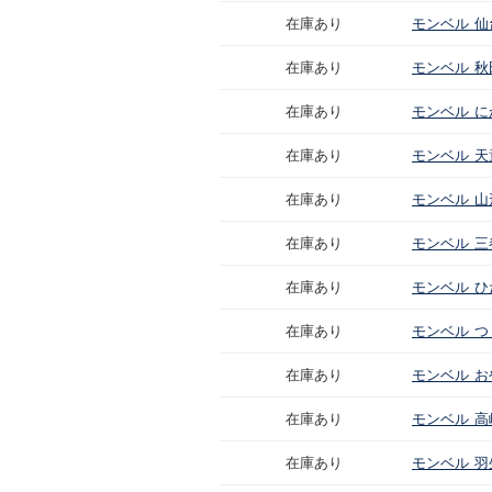
在庫あり
モンベル 仙
在庫あり
モンベル 
在庫あり
モンベル に
在庫あり
モンベル 天
在庫あり
モンベル 山
在庫あり
モンベル 三
在庫あり
モンベル 
在庫あり
モンベル つ
在庫あり
モンベル 
在庫あり
モンベル 高
在庫あり
モンベル 羽