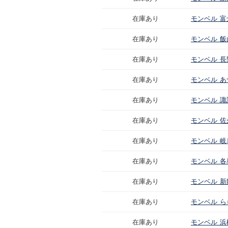
在庫あり
モンベル 
在庫あり
モンベル 飯
在庫あり
モンベル 長
在庫あり
モンベル 
在庫あり
モンベル 諏
在庫あり
モンベル 佐
在庫あり
モンベル 岐
在庫あり
モンベル 各
在庫あり
モンベル 新
在庫あり
モンベル 
在庫あり
モンベル 浜