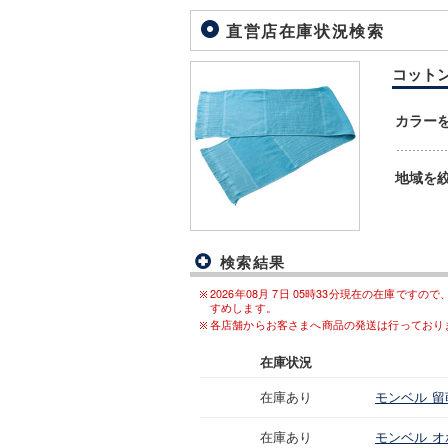
直営店在庫状況検索
コットンタ
カラー
地域を
検索結果
2026年08月 7日 05時33分現在の在庫
すめします。
各店舗からお客さまへ商品の発送は行っており
在庫状況
在庫あり
モンベル 留
在庫あり
モンベル 