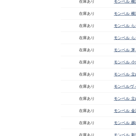
在庫あり
モンベル 
在庫あり
モンベル 
在庫あり
モンベル 
在庫あり
モンベル 
在庫あり
モンベル 茅
在庫あり
モンベル 小
在庫あり
モンベル 立
在庫あり
モンベルヴ
在庫あり
モンベル 
在庫あり
モンベル 金
在庫あり
モンベル 
在庫あり
モンベル 新