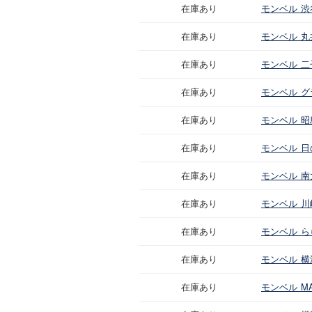
在庫あり
モンベル 渋
在庫あり
モンベル 
在庫あり
モンベル 
在庫あり
モンベル 
在庫あり
モンベル 
在庫あり
モンベル 日
在庫あり
モンベル 南
在庫あり
モンベル 
在庫あり
モンベル ら
在庫あり
モンベル 
在庫あり
モンベル M