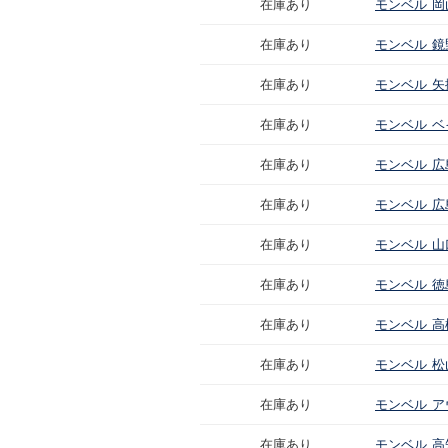
在庫あり
モンベル 岡
在庫あり
モンベル 鏡
在庫あり
モンベル 矢
在庫あり
モンベル 
在庫あり
モンベル 
在庫あり
モンベル 
在庫あり
モンベル 山
在庫あり
モンベル 徳
在庫あり
モンベル 高
在庫あり
モンベル 松
在庫あり
モンベル 
在庫あり
モンベル 高