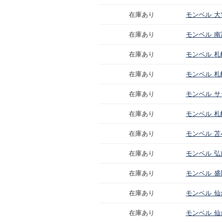
在庫あり
モンベル 
在庫あり
モンベル 
在庫あり
モンベル 
在庫あり
モンベル 札
在庫あり
モンベル 
在庫あり
モンベル 
在庫あり
モンベル 苫
在庫あり
モンベル 弘
在庫あり
モンベル 盛
在庫あり
モンベル 
在庫あり
モンベル 仙