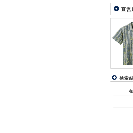
直営
検索
在