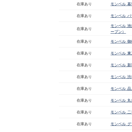
在庫あり
モンベル 幕
在庫あり
モンベル 
モンベル 池
在庫あり
ープン）
在庫あり
モンベル 御
在庫あり
モンベル 
在庫あり
モンベル 
在庫あり
モンベル 渋
在庫あり
モンベル 品
在庫あり
モンベル 
在庫あり
モンベル 
在庫あり
モンベル 