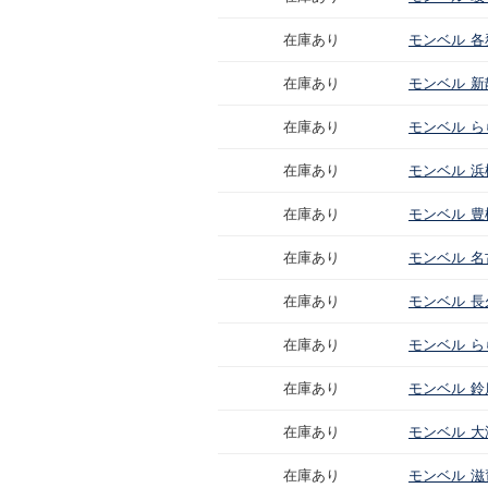
在庫あり
モンベル 各
在庫あり
モンベル 新
在庫あり
モンベル 
在庫あり
モンベル 浜
在庫あり
モンベル 豊
在庫あり
モンベル 
在庫あり
モンベル 長
在庫あり
モンベル 
在庫あり
モンベル 鈴
在庫あり
モンベル 大
在庫あり
モンベル 