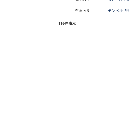
在庫あり
モンベル 
115件表示