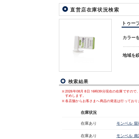
直営店在庫状況検索
トゥーブク
カラー
地域を
検索結果
2026年08月 8日 16時39分現在の在庫
すめします。
各店舗からお客さまへ商品の発送は行っており
在庫状況
在庫あり
モンベル 留
在庫あり
モンベル 