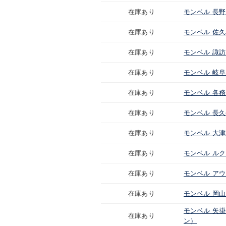
在庫あり
モンベル 長
在庫あり
モンベル 佐
在庫あり
モンベル 諏
在庫あり
モンベル 岐
在庫あり
モンベル 各
在庫あり
モンベル 長
在庫あり
モンベル 大
在庫あり
モンベル ル
在庫あり
モンベル ア
在庫あり
モンベル 岡
モンベル 矢掛
在庫あり
ン）