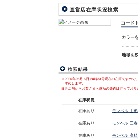
直営店在庫状況検索
コードト
カラー
地域を
検索結果
2026年08月 6日 20時33分現在の在庫
すめします。
各店舗からお客さまへ商品の発送は行っており
在庫状況
在庫あり
モンベル 山
在庫あり
モンベル 三
在庫あり
モンベル 高