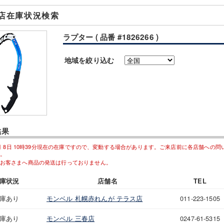
店在庫状況検索
ラプター ( 品番 #1826266 )
地域を絞り込む
結果
08月 8日 10時39分現在の在庫ですので、変動する場合があります。ご来店前に各店舗への
。
お客さまへ商品の発送は行っておりません。
庫状況
店舗名
TEL
庫あり
モンベル 札幌赤れんが テラス店
011-223-1505
庫あり
モンベル 三春店
0247-61-5315