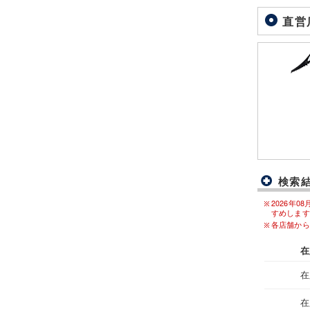
直営
検索
2026年
すめします
各店舗から
在
在
在