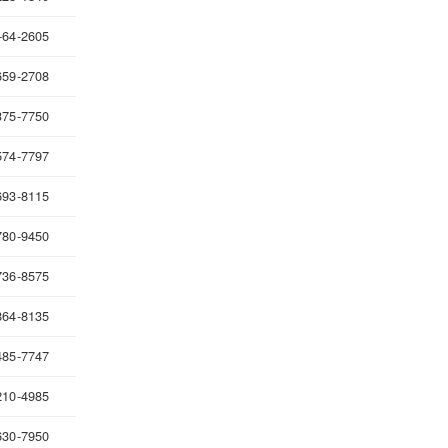
-64-2605
659-2708
375-7750
574-7797
693-8115
780-9450
736-8575
864-8135
485-7747
210-4985
630-7950