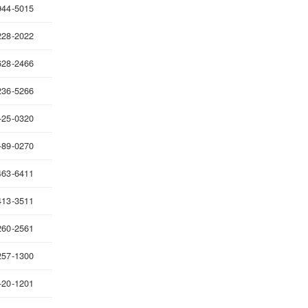
944-5015
228-2022
628-2466
236-5266
-25-0320
-89-0270
463-6411
413-3511
260-2561
257-1300
-20-1201