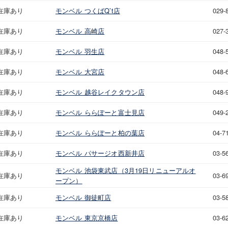
在庫あり
モンベル つくばQ’t店
029-
在庫あり
モンベル 高崎店
027-
在庫あり
モンベル 羽生店
048-
在庫あり
モンベル 大宮店
048-
在庫あり
モンベル 越谷レイクタウン店
048-
在庫あり
モンベル ららぽーと富士見店
049-
在庫あり
モンベル ららぽーと柏の葉店
04-7
在庫あり
モンベル パサージオ西新井店
03-5
モンベル 池袋東武店（3月19日リニューアルオ
在庫あり
03-6
ープン）
在庫あり
モンベル 御徒町店
03-5
在庫あり
モンベル 東京京橋店
03-6