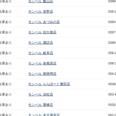
在庫あり
モンベル 飯山店
0269
在庫あり
モンベル 長野店
026-
在庫あり
モンベル あづみの店
0263
在庫あり
モンベル 佐久穂店
0267
在庫あり
モンベル 諏訪店
0266
在庫あり
モンベル 岐阜店
058-
在庫あり
モンベル 各務原店
058-
在庫あり
モンベル 新静岡店
054-
在庫あり
モンベル ららぽーと磐田店
0538
在庫あり
モンベル 浜松店
053-
在庫あり
モンベル 豊橋店
0532
在庫あり
モンベル 名古屋栄店
052-