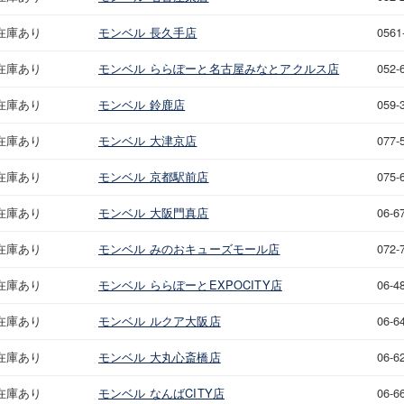
在庫あり
モンベル 長久手店
0561
在庫あり
モンベル ららぽーと名古屋みなとアクルス店
052-
在庫あり
モンベル 鈴鹿店
059-
在庫あり
モンベル 大津京店
077-
在庫あり
モンベル 京都駅前店
075-
在庫あり
モンベル 大阪門真店
06-6
在庫あり
モンベル みのおキューズモール店
072-
在庫あり
モンベル ららぽーとEXPOCITY店
06-4
在庫あり
モンベル ルクア大阪店
06-6
在庫あり
モンベル 大丸心斎橋店
06-6
在庫あり
モンベル なんばCITY店
06-6