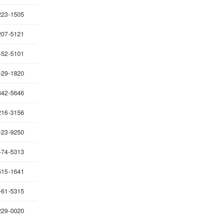
223-1505
207-5121
-52-5101
-29-1820
342-5646
216-3156
-23-9250
-74-5313
615-1641
-61-5315
229-0020