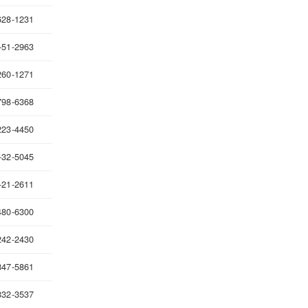
628-1231
-51-2963
260-1271
798-6368
223-4450
-32-5045
-21-2611
480-6300
242-2430
847-5861
832-3537