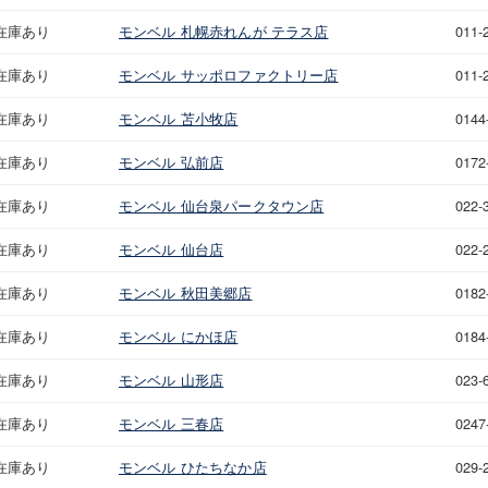
在庫あり
モンベル 札幌赤れんが テラス店
011-
在庫あり
モンベル サッポロファクトリー店
011-
在庫あり
モンベル 苫小牧店
0144
在庫あり
モンベル 弘前店
0172
在庫あり
モンベル 仙台泉パークタウン店
022-
在庫あり
モンベル 仙台店
022-
在庫あり
モンベル 秋田美郷店
0182
在庫あり
モンベル にかほ店
0184
在庫あり
モンベル 山形店
023-
在庫あり
モンベル 三春店
0247
在庫あり
モンベル ひたちなか店
029-