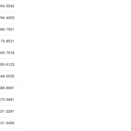
354-5542
784-4005
866-7501
-79-8531
805-7918
850-6123
549-0535
588-8691
670-5681
221-2281
431-3456