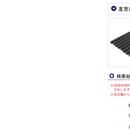
直営
検索
2026年
すめします
各店舗から