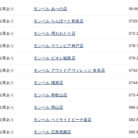
在庫あり
モンベル あべの店
06-6
在庫あり
モンベル ららぽーと和泉店
0725
在庫あり
モンベル 堺おおとり店
072-
在庫あり
モンベル マリンピア神戸店
078-
在庫あり
モンベル ピオレ姫路店
079-
在庫あり
モンベル アウトドアヴィレッジ 奈良店
0742
在庫あり
モンベル 橿原店
0744
在庫あり
モンベル 和歌山店
073-
在庫あり
モンベル 岡山店
086-
在庫あり
モンベル ベイサイドビーチ坂店
082-
在庫あり
モンベル 広島祇園店
082-