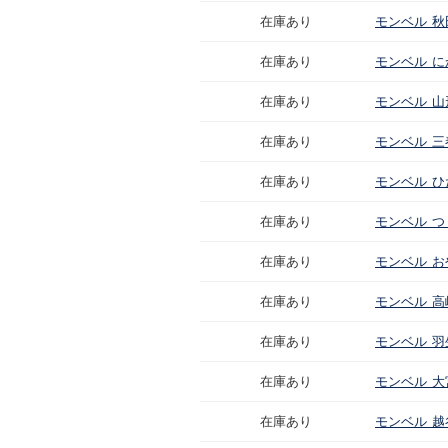
在庫あり
モンベル 
在庫あり
モンベル に
在庫あり
モンベル 山
在庫あり
モンベル 三
在庫あり
モンベル 
在庫あり
モンベル つ
在庫あり
モンベル 
在庫あり
モンベル 高
在庫あり
モンベル 羽
在庫あり
モンベル 大
在庫あり
モンベル 