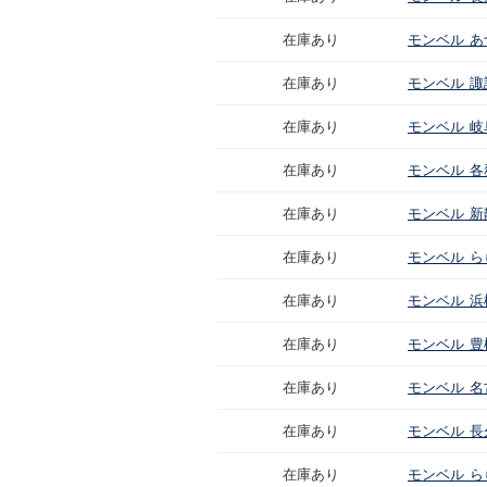
在庫あり
モンベル 
在庫あり
モンベル 諏
在庫あり
モンベル 岐
在庫あり
モンベル 各
在庫あり
モンベル 新
在庫あり
モンベル 
在庫あり
モンベル 浜
在庫あり
モンベル 豊
在庫あり
モンベル 
在庫あり
モンベル 長
在庫あり
モンベル 