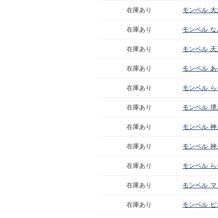
在庫あり
モンベル 
在庫あり
モンベル な
在庫あり
モンベル 天
在庫あり
モンベル あ
在庫あり
モンベル 
在庫あり
モンベル 
在庫あり
モンベル 神
在庫あり
モンベル 
在庫あり
モンベル 
在庫あり
モンベル 
在庫あり
モンベル 