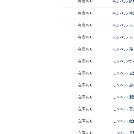
在庫あり
モンベル M
在庫あり
モンベル 
在庫あり
モンベル 
在庫あり
モンベル 
在庫あり
モンベル 茅
在庫あり
モンベルヴ
在庫あり
モンベル 金
在庫あり
モンベル 
在庫あり
モンベル 新
在庫あり
モンベル 
在庫あり
モンベル 飯
在庫あり
モンベル 長