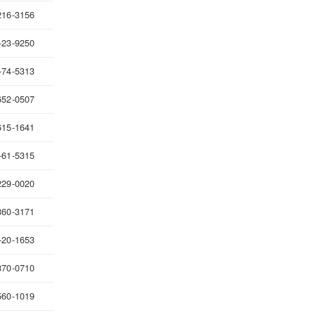
216-3156
-23-9250
-74-5313
652-0507
615-1641
-61-5315
229-0020
860-3171
-20-1653
370-0710
560-1019