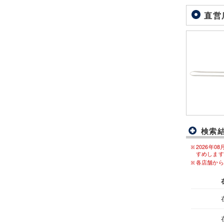
直営
検索
2026年
すめします
各店舗から