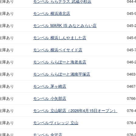
在庫あり
モンベル ららテラス 武蔵小杉店
044-
在庫あり
モンベル 横浜港北店
045-
在庫あり
モンベル MARK IS みなとみらい店
045-
在庫あり
モンベル 横浜しんやました店
045-
在庫あり
モンベル 横浜ベイサイド店
045-
在庫あり
モンベル ららぽーと海老名店
046-
在庫あり
モンベル ららぽーと湘南平塚店
0463
在庫あり
モンベル 茅ヶ崎店
0467
在庫あり
モンベル 小矢部店
0766
在庫あり
モンベル 立山駅店（2026年4月15日オープン）
076-
在庫あり
モンベルヴィレッジ 立山
076-
在庫あり
モンベル 金沢店
076-