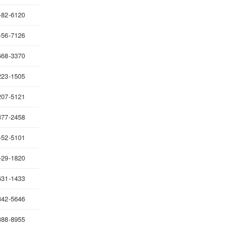
-82-6120
-56-7126
668-3370
223-1505
207-5121
377-2458
-52-5101
-29-1820
631-1433
342-5646
388-8955