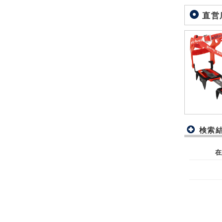
直営
検索
在