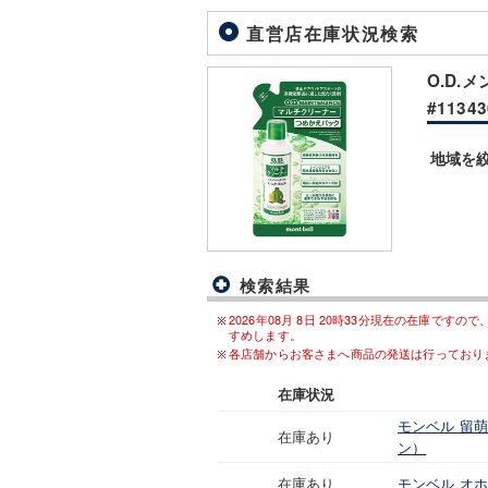
直営店在庫状況検索
O.D.
#11343
地域を
検索結果
2026年08月 8日 20時33分現在の在庫
すめします。
各店舗からお客さまへ商品の発送は行っており
在庫状況
モンベル 留萌
在庫あり
ン）
在庫あり
モンベル オ