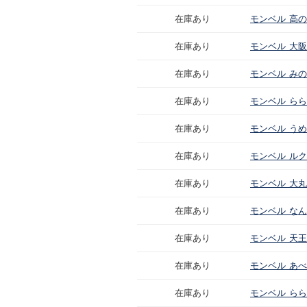
在庫あり
モンベル 高
在庫あり
モンベル 大
在庫あり
モンベル み
在庫あり
モンベル らら
在庫あり
モンベル う
在庫あり
モンベル ル
在庫あり
モンベル 大
在庫あり
モンベル なん
在庫あり
モンベル 天王
在庫あり
モンベル あ
在庫あり
モンベル ら