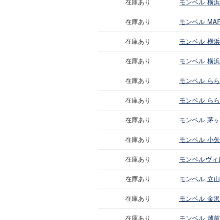
在庫あり
モンベル 横
在庫あり
モンベル MA
在庫あり
モンベル 横
在庫あり
モンベル 横
在庫あり
モンベル ら
在庫あり
モンベル ら
在庫あり
モンベル 茅
在庫あり
モンベル 小
在庫あり
モンベルヴィ
在庫あり
モンベル 立
在庫あり
モンベル 金
在庫あり
モンベル 越